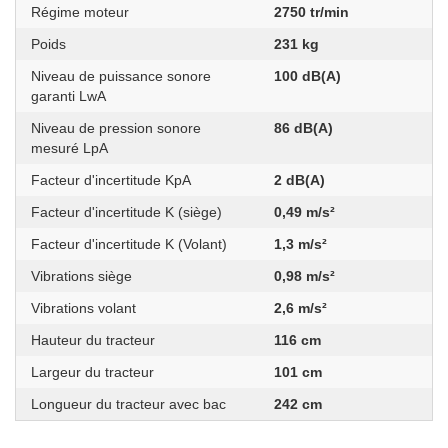
Régime moteur
2750 tr/min
Poids
231 kg
Niveau de puissance sonore
100 dB(A)
garanti LwA
Niveau de pression sonore
86 dB(A)
mesuré LpA
Facteur d'incertitude KpA
2 dB(A)
Facteur d'incertitude K (siège)
0,49 m/s²
Facteur d'incertitude K (Volant)
1,3 m/s²
Vibrations siège
0,98 m/s²
Vibrations volant
2,6 m/s²
Hauteur du tracteur
116 cm
Largeur du tracteur
101 cm
Longueur du tracteur avec bac
242 cm