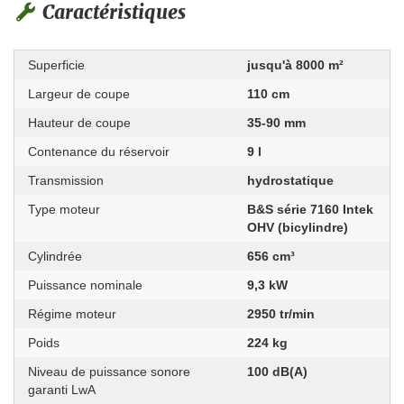
Caractéristiques
Superficie
jusqu'à 8000 m²
Largeur de coupe
110 cm
Hauteur de coupe
35-90 mm
Contenance du réservoir
9 l
Transmission
hydrostatique
Type moteur
B&S série 7160 Intek
OHV (bicylindre)
Cylindrée
656 cm³
Puissance nominale
9,3 kW
Régime moteur
2950 tr/min
Poids
224 kg
Niveau de puissance sonore
100 dB(A)
garanti LwA