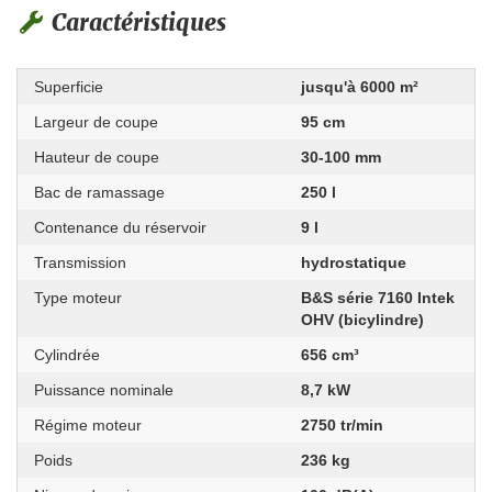
Caractéristiques
Superficie
jusqu'à 6000 m²
Largeur de coupe
95 cm
Hauteur de coupe
30-100 mm
Bac de ramassage
250 l
Contenance du réservoir
9 l
Transmission
hydrostatique
Type moteur
B&S série 7160 Intek
OHV (bicylindre)
Cylindrée
656 cm³
Puissance nominale
8,7 kW
Régime moteur
2750 tr/min
Poids
236 kg