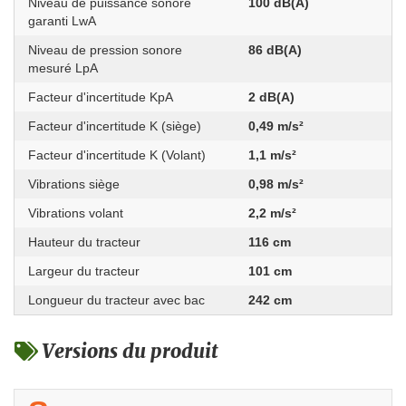
Niveau de puissance sonore
100 dB(A)
garanti LwA
Niveau de pression sonore
86 dB(A)
mesuré LpA
Facteur d'incertitude KpA
2 dB(A)
Facteur d'incertitude K (siège)
0,49 m/s²
Facteur d'incertitude K (Volant)
1,1 m/s²
Vibrations siège
0,98 m/s²
Vibrations volant
2,2 m/s²
Hauteur du tracteur
116 cm
Largeur du tracteur
101 cm
Longueur du tracteur avec bac
242 cm
Versions du produit