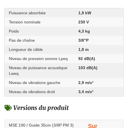
Puissance absorbée
1,9 kW
Tension nominale
230 V
Poids
4,3 kg
Pas de chaîne
3/8"P
Longueur de câble
1,8 m
Niveau de pression sonore Lpeq
92 dB(A)
Niveau de puissance acoustique
103 dB(A)
Lweq
Niveau de vibrations gauche
2,9 m/s²
Niveau de vibrations droit
3,4 m/s²
Versions du produit
MSE 190 / Guide 35cm (3/8P PM 3)
Sur