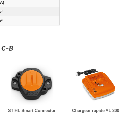
(A)
s²
s²
0 C-B
STIHL Smart Connector
Chargeur rapide AL 300