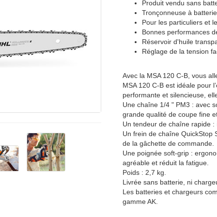
Produit vendu sans batte
Tronçonneuse à batterie 
Pour les particuliers et l
Bonnes performances de 
Réservoir d'huile transpa
Réglage de la tension f
Avec la MSA 120 C-B, vous alle
MSA 120 C-B est idéale pour l’e
performante et silencieuse, ell
Une chaîne 1/4 " PM3 : avec son
grande qualité de coupe fine e
Un tendeur de chaîne rapide : i
Un frein de chaîne QuickStop S
de la gâchette de commande.
Une poignée soft-grip : ergono
agréable et réduit la fatigue.
Poids : 2,7 kg.
Livrée sans batterie, ni charge
Les batteries et chargeurs comp
gamme AK.