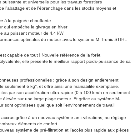
uissante et universelle pour les travaux forestiers
de l'abattage et de l'ébranchage dans les stocks moyens et
e à la poignée chauffante
r qui empêche le givrage en hiver
ce au puissant moteur de 4,4 kW
rformances optimales du moteur avec le système M-Tronic STIHL
 capable de tout ! Nouvelle référence de la forêt.
olyvalente, elle présente le meilleur rapport poids-puissance de sa
çonneuses professionnelles : grâce à son design entièrement
de seulement 6 kg*, et offre ainsi une maniabilité exemplaire.
tes par son accélération ultra-rapide (0 à 100 km/h en seulement
ce élevée sur une large plage moteur. Et grâce au système M-
r sont optimisées quel que soit l’environnement de travail
l accrus grâce à un nouveau système anti-vibrations, au réglage
nombreux éléments de confort.
nouveau système de pré-filtration et l’accès plus rapide aux pièces