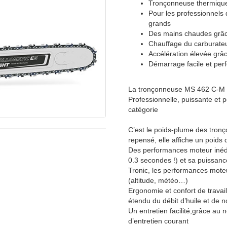
Tronçonneuse thermique p
Pour les professionnels 
grands
Des mains chaudes grâc
Chauffage du carburateu
Accélération élevée grâ
Démarrage facile et pe
La tronçonneuse MS 462 C-M est
Professionnelle, puissante et p
catégorie
C’est le poids-plume des tron
repensé, elle affiche un poids 
Des performances moteur inédi
0.3 secondes !) et sa puissan
Tronic, les performances moteu
(altitude, météo…)
Ergonomie et confort de travai
étendu du débit d’huile et de 
Un entretien facilité,grâce au 
d’entretien courant