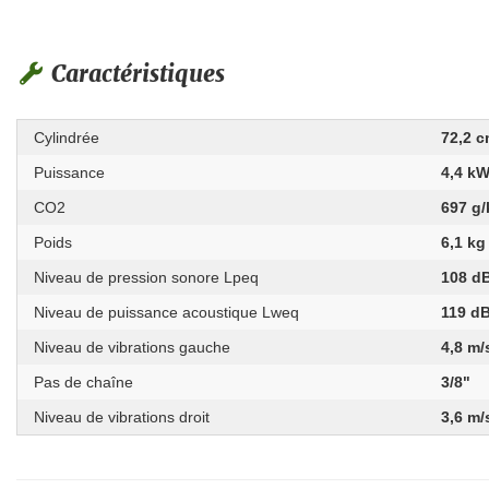
Caractéristiques
Cylindrée
72,2 c
Puissance
4,4 k
CO2
697 g
Poids
6,1 kg
Niveau de pression sonore Lpeq
108 d
Niveau de puissance acoustique Lweq
119 d
Niveau de vibrations gauche
4,8 m/
Pas de chaîne
3/8"
Niveau de vibrations droit
3,6 m/