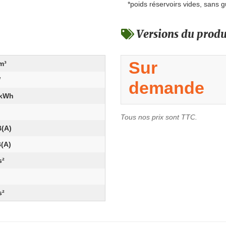
*poids réservoirs vides, sans g
Versions du produ
Sur
m³
W
demande
/kWh
Tous nos prix sont TTC.
B(A)
B(A)
s²
s²