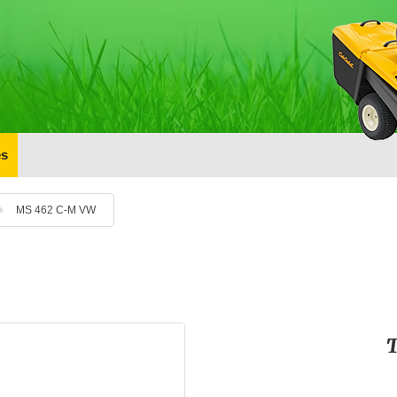
s
MS 462 C-M VW
T