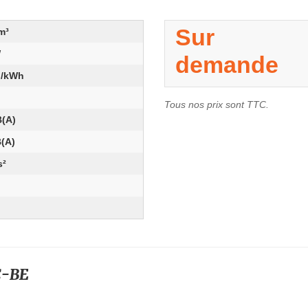
Sur
m³
W
demande
g/kWh
Tous nos prix sont TTC.
B(A)
B(A)
s²
C-BE