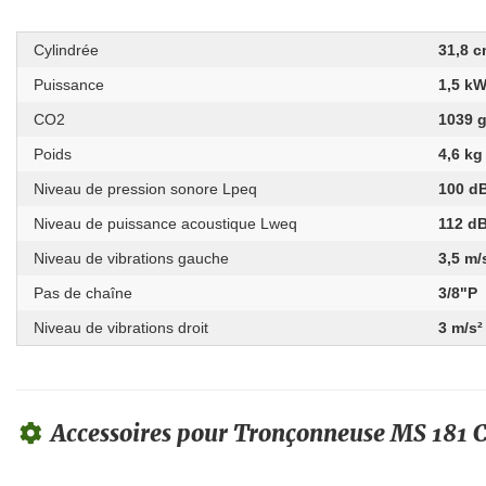
Cylindrée
31,8 c
Puissance
1,5 k
CO2
1039 
Poids
4,6 kg
Niveau de pression sonore Lpeq
100 d
Niveau de puissance acoustique Lweq
112 d
Niveau de vibrations gauche
3,5 m/
Pas de chaîne
3/8"P
Niveau de vibrations droit
3 m/s²
Accessoires pour Tronçonneuse MS 181 