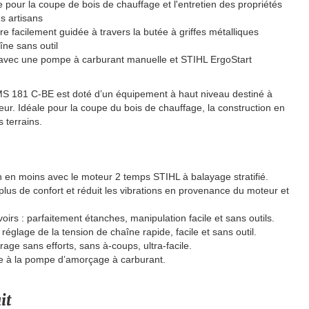
pour la coupe de bois de chauffage et l'entretien des propriétés
es artisans
e facilement guidée à travers la butée à griffes métalliques
îne sans outil
vec une pompe à carburant manuelle et STIHL ErgoStart
 MS 181 C-BE est doté d’un équipement à haut niveau destiné à
ateur. Idéale pour la coupe du bois de chauffage, la construction en
s terrains.
n moins avec le moteur 2 temps STIHL à balayage stratifié.
 plus de confort et réduit les vibrations en provenance du moteur et
irs : parfaitement étanches, manipulation facile et sans outils.
réglage de la tension de chaîne rapide, facile et sans outil.
age sans efforts, sans à-coups, ultra-facile.
ce à la pompe d’amorçage à carburant.
it