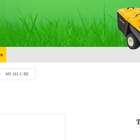
s
MS 181 C-BE
T