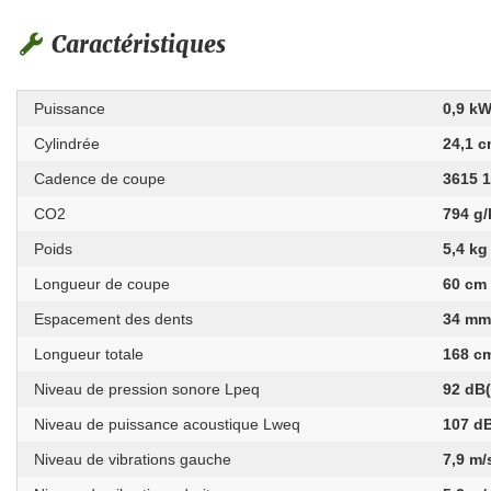
Caractéristiques
Puissance
0,9 k
Cylindrée
24,1 c
Cadence de coupe
3615 
CO2
794 g
Poids
5,4 kg
Longueur de coupe
60 cm
Espacement des dents
34 m
Longueur totale
168 c
Niveau de pression sonore Lpeq
92 dB
Niveau de puissance acoustique Lweq
107 d
Niveau de vibrations gauche
7,9 m/