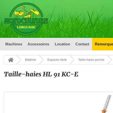
Machines
Accessoires
Location
Contact
Remorque
Matériel
Espaces Verts
Taille-haies perche
Taille-haies HL 91 KC-E