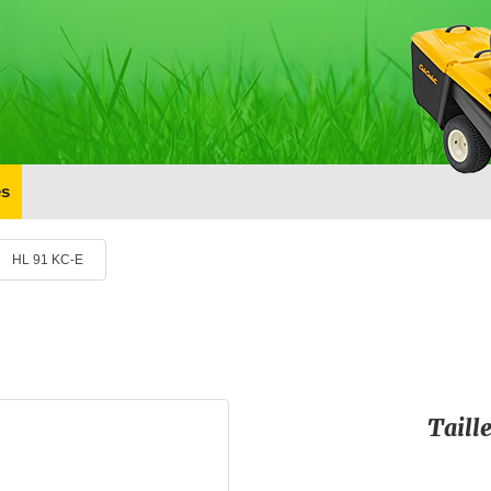
s
HL 91 KC-E
Taill