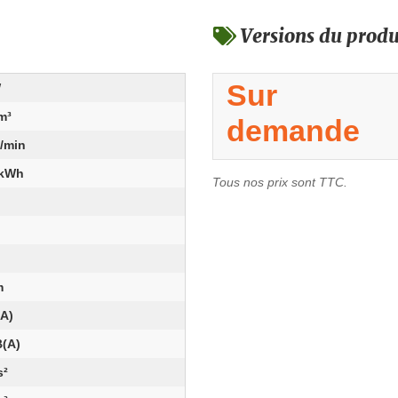
Versions du produ
Sur
W
m³
demande
1/min
/kWh
Tous nos prix sont TTC.
m
m
(A)
B(A)
s²