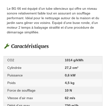
Le BG 66 est équipé d’un tube silencieux qui offre un niveau
sonore relativement faible tout en assurant un soufflage
performant. Idéal pour le nettoyage autour de la maison et du
jardin sans gêner vos voisins. Equipé d’une buse ronde, d’un
moteur 2 temps à balayage stratifié et d’une procédure de
démarrage simplifiée.
Caractéristiques
CO2
1014 g/kWh
Cylindrée
27,2 cm³
Puissance
0,6 kW
Poids
4,5 kg
Force de soufflage
10 N
Vitesse d'air max
62 m/s
Débit d'air max
730 m³/h