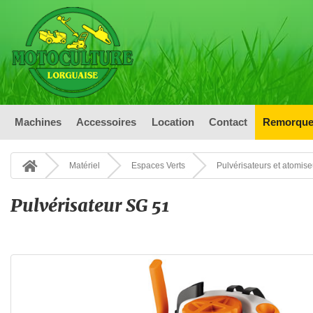
Machines
Accessoires
Location
Contact
Remorque
Matériel
Espaces Verts
Pulvérisateurs et atomise
Pulvérisateur SG 51