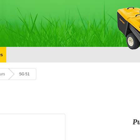
s
urs
SG 51
Pu