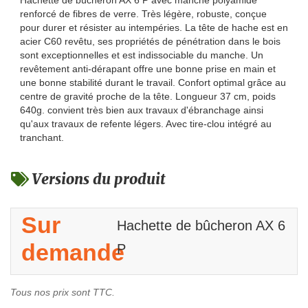
Hachette de bûcheron AX 6 P avec manche polyamide
renforcé de fibres de verre. Très légère, robuste, conçue
pour durer et résister au intempéries. La tête de hache est en
acier C60 revêtu, ses propriétés de pénétration dans le bois
sont exceptionnelles et est indissociable du manche. Un
revêtement anti-dérapant offre une bonne prise en main et
une bonne stabilité durant le travail. Confort optimal grâce au
centre de gravité proche de la tête. Longueur 37 cm, poids
640g. convient très bien aux travaux d'ébranchage ainsi
qu'aux travaux de refente légers. Avec tire-clou intégré au
tranchant.
Versions du produit
Sur
Hachette de bûcheron AX 6
demande
P
Tous nos prix sont TTC.