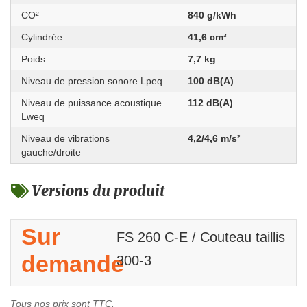
CO² ­
840 g/kWh
Cylindrée
41,6 cm³
Poids
7,7 kg
Niveau de pression sonore Lpeq
100 dB(A)
Niveau de puissance acoustique
112 dB(A)
Lweq
Niveau de vibrations
4,2/4,6 m/s²
gauche/droite
Versions du produit
Sur
FS 260 C-E / Couteau taillis
demande
300-3
Tous nos prix sont TTC.