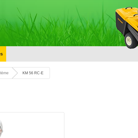
s
stème
KM 56 RC-E