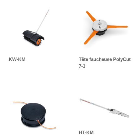
KW-KM
Tête faucheuse PolyCut
7-3
HT-KM