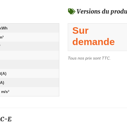
Versions du produ
Sur
/kWh
m³
demande
W
Tous nos prix sont TTC.
B(A)
(A)
7 m/s²
RC-E