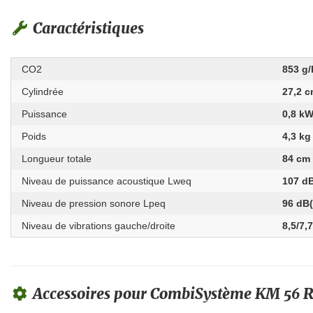
Caractéristiques
CO2
853 g
Cylindrée
27,2 c
Puissance
0,8 k
Poids
4,3 kg
Longueur totale
84 cm
Niveau de puissance acoustique Lweq
107 d
Niveau de pression sonore Lpeq
96 dB
Niveau de vibrations gauche/droite
8,5/7,
Accessoires pour CombiSystème KM 56 