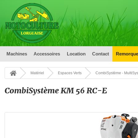
Machines
Accessoires
Location
Contact
Remorque
Matériel
Espaces Verts
CombiSystème - MultiSy
CombiSystème KM 56 RC-E