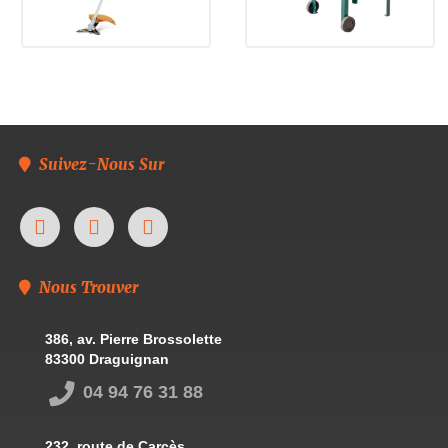
Suivez-Nous Sur
Nous Trouver
386, av. Pierre Brossolette
83300 Draguignan
04 94 76 31 88
232, route de Carcès