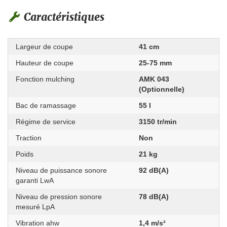
Caractéristiques
Largeur de coupe
41 cm
Hauteur de coupe
25-75 mm
Fonction mulching
AMK 043
(Optionnelle)
Bac de ramassage
55 l
Régime de service
3150 tr/min
Traction
Non
Poids
21 kg
Niveau de puissance sonore
92 dB(A)
garanti LwA
Niveau de pression sonore
78 dB(A)
mesuré LpA
Vibration ahw
1,4 m/s²