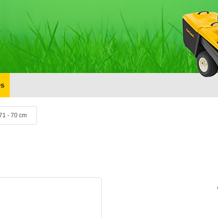
s
71 - 70 cm