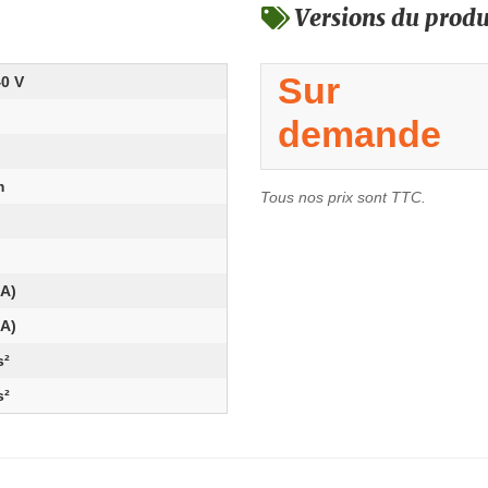
Versions du produ
Sur
40 V
demande
m
Tous nos prix sont TTC.
m
(A)
(A)
s²
s²