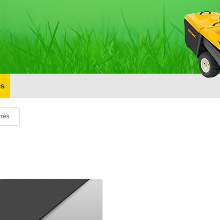
s
rrés