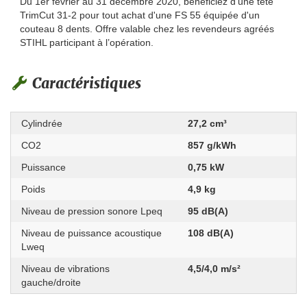
Du 1er février au 31 décembre 2020, bénéficiez d'une tête
TrimCut 31-2 pour tout achat d'une FS 55 équipée d'un
couteau 8 dents. Offre valable chez les revendeurs agréés
STIHL participant à l’opération.
Caractéristiques
Cylindrée
27,2 cm³
CO2
857 g/kWh
Puissance
0,75 kW
Poids
4,9 kg
Niveau de pression sonore Lpeq
95 dB(A)
Niveau de puissance acoustique
108 dB(A)
Lweq
Niveau de vibrations
4,5/4,0 m/s²
gauche/droite