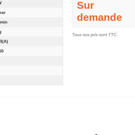
Sur
W
bar
demande
/min
g
Tous nos prix sont TTC.
B(A)
50
m