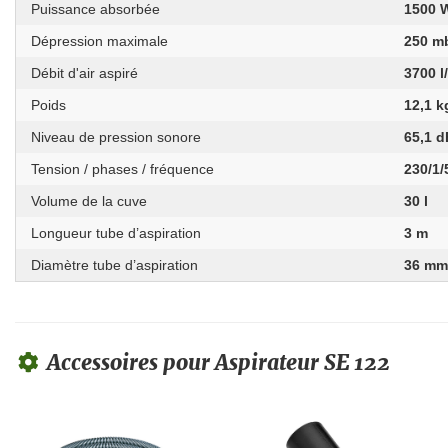
Puissance absorbée
1500 
Dépression maximale
250 m
Débit d'air aspiré
3700 l
Poids
12,1 k
Niveau de pression sonore
65,1 d
Tension / phases / fréquence
230/1/
Volume de la cuve
30 l
Longueur tube d’aspiration
3 m
Diamètre tube d’aspiration
36 m
Accessoires pour Aspirateur SE 122